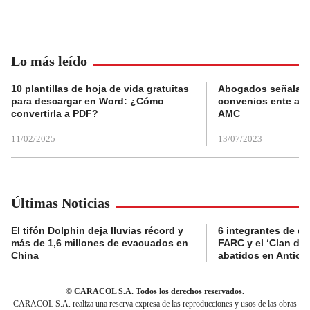
Lo más leído
10 plantillas de hoja de vida gratuitas
Abogados señalan 
para descargar en Word: ¿Cómo
convenios ente alc
convertirla a PDF?
AMC
11/02/2025
13/07/2023
Últimas Noticias
El tifón Dolphin deja lluvias récord y
6 integrantes de di
más de 1,6 millones de evacuados en
FARC y el ‘Clan del
China
abatidos en Antioq
© CARACOL S.A. Todos los derechos reservados.
CARACOL S.A. realiza una reserva expresa de las reproducciones y usos de las obras