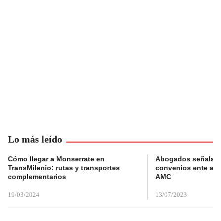
Lo más leído
Cómo llegar a Monserrate en
Abogados señalan 
TransMilenio: rutas y transportes
convenios ente alc
complementarios
AMC
19/03/2024
13/07/2023