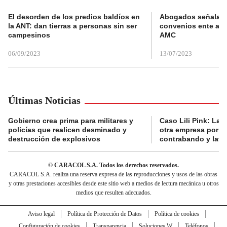
El desorden de los predios baldíos en
Abogados señalan 
la ANT: dan tierras a personas sin ser
convenios ente alc
campesinos
AMC
06/09/2023
13/07/2023
Últimas Noticias
Gobierno crea prima para militares y
Caso Lili Pink: La F
policías que realicen desminado y
otra empresa por p
destrucción de explosivos
contrabando y lava
© CARACOL S.A. Todos los derechos reservados.
CARACOL S.A. realiza una reserva expresa de las reproducciones y usos de las obras
y otras prestaciones accesibles desde este sitio web a medios de lectura mecánica u otros
medios que resulten adecuados.
Aviso legal
Política de Protección de Datos
Política de cookies
Configuración de cookies
Transparencia
Soluciones W
Teléfonos