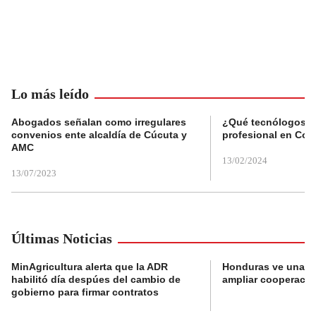
Lo más leído
Abogados señalan como irregulares
¿Qué tecnólogos re
convenios ente alcaldía de Cúcuta y
profesional en Col
AMC
13/02/2024
13/07/2023
Últimas Noticias
MinAgricultura alerta que la ADR
Honduras ve una o
habilitó día despúes del cambio de
ampliar cooperaci
gobierno para firmar contratos