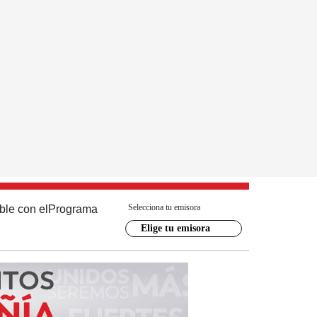
Selecciona tu emisora
ble con el
Programa
Elige tu emisora