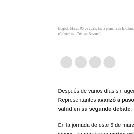
Bogotá. Marzo 05 de 2025. En la plenaria de la Cámara
(Colprensa - Cristian Bayona).
Después de varios días sin agen
Representantes
avanzó a pasos
salud
en su segundo debate
.
En la jornada de este 5 de mar