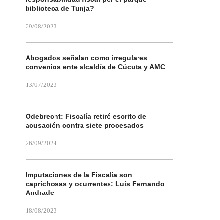
biblioteca de Tunja?
29/08/2023
Abogados señalan como irregulares
convenios ente alcaldía de Cúcuta y AMC
13/07/2023
Odebrecht: Fiscalía retiró escrito de
acusación contra siete procesados
26/09/2024
Imputaciones de la Fiscalía son
caprichosas y ocurrentes: Luis Fernando
Andrade
18/08/2023