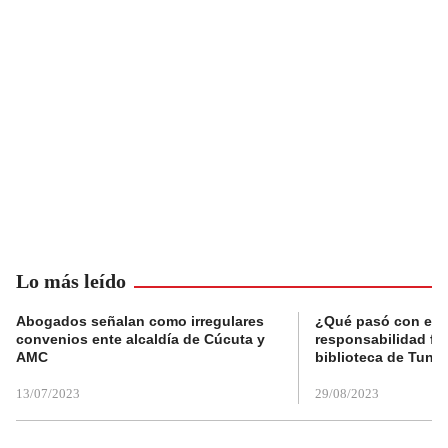
Lo más leído
Abogados señalan como irregulares
¿Qué pasó con el 
convenios ente alcaldía de Cúcuta y
responsabilidad fis
AMC
biblioteca de Tunja
13/07/2023
29/08/2023