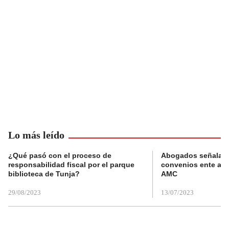
Lo más leído
¿Qué pasó con el proceso de
Abogados señalan 
responsabilidad fiscal por el parque
convenios ente alc
biblioteca de Tunja?
AMC
29/08/2023
13/07/2023