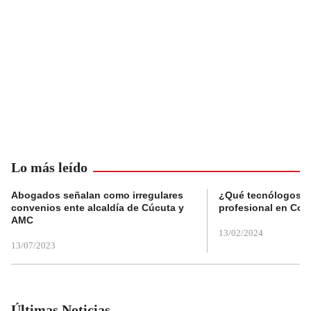
Lo más leído
Abogados señalan como irregulares
¿Qué tecnólogos re
convenios ente alcaldía de Cúcuta y
profesional en Col
AMC
13/02/2024
13/07/2023
Últimas Noticias