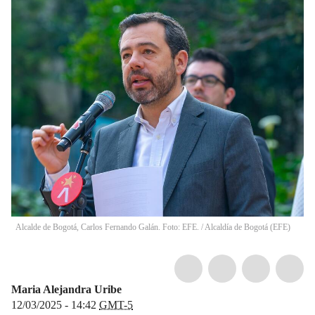
Alcalde de Bogotá, Carlos Fernando Galán. Foto: EFE.
/
Alcaldía de Bogotá
(
EFE
)
Maria Alejandra Uribe
12/03/2025 - 14:42
GMT-5