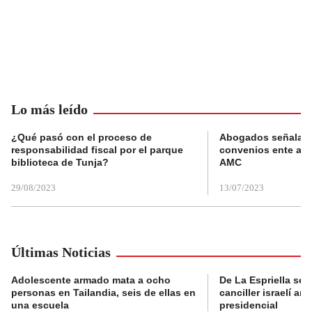
Lo más leído
¿Qué pasó con el proceso de
Abogados señalan 
responsabilidad fiscal por el parque
convenios ente alc
biblioteca de Tunja?
AMC
29/08/2023
13/07/2023
Últimas Noticias
Adolescente armado mata a ocho
De La Espriella se 
personas en Tailandia, seis de ellas en
canciller israelí a
una escuela
presidencial