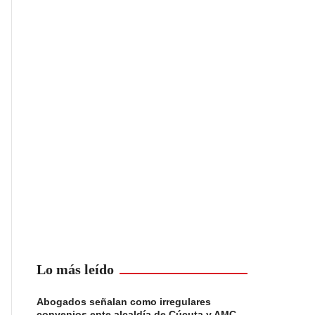
Lo más leído
Abogados señalan como irregulares
convenios ente alcaldía de Cúcuta y AMC