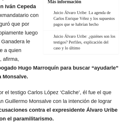
Más información
on Iván Cepeda
Juicio Álvaro Uribe: La agenda de
 exmandatario con
Carlos Enrique Vélez y los supuestos
eguró que por
pagos que se habrían hecho
propiamente luego
Juicio Álvaro Uribe: ¿quiénes son los
a Ganadera le
testigos? Perfiles, explicación del
caso y lo último
e a quien
, afirma,
bogado Hugo Marroquín para buscar “ayudarle”
a Monsalve.
el testigo Carlos López ‘Caliche’, él fue el que
n Guillermo Monsalve con la intención de lograr
cusaciones contra el expresidente Álvaro Uribe
on el paramilitarismo.