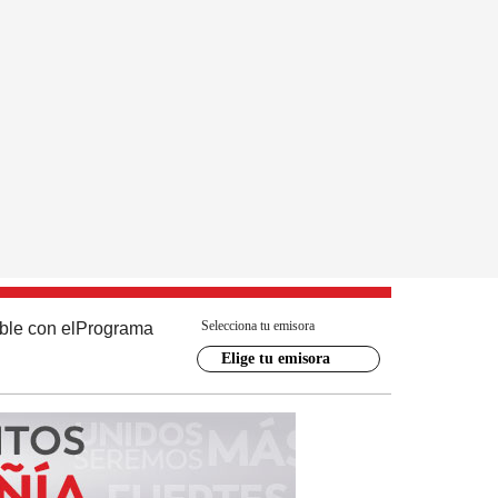
Selecciona tu emisora
ble con el
Programa
Elige tu emisora