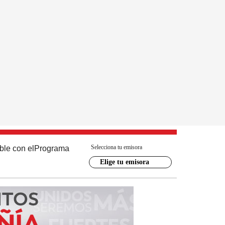
Selecciona tu emisora
ble con el
Programa
Elige tu emisora