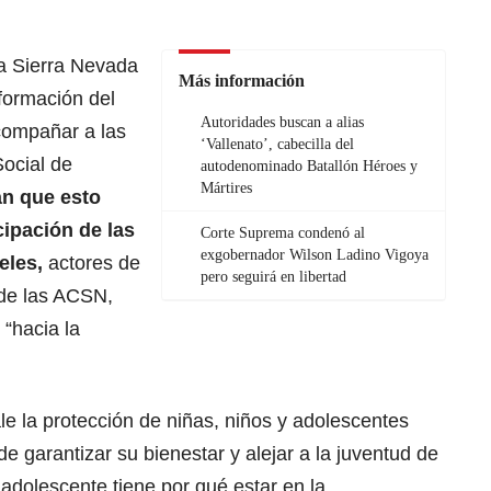
la Sierra Nevada
Más información
formación del
Autoridades buscan a alias
acompañar a las
‘Vallenato’, cabecilla del
ocial de
autodenominado Batallón Héroes y
Mártires
n que esto
cipación de las
Corte Suprema condenó al
exgobernador Wilson Ladino Vigoya
eles,
actores de
pero seguirá en libertad
, de las ACSN,
“hacia la
e la protección de niñas, niños y adolescentes
e garantizar su bienestar y alejar a la juventud de
 adolescente tiene por qué estar en la