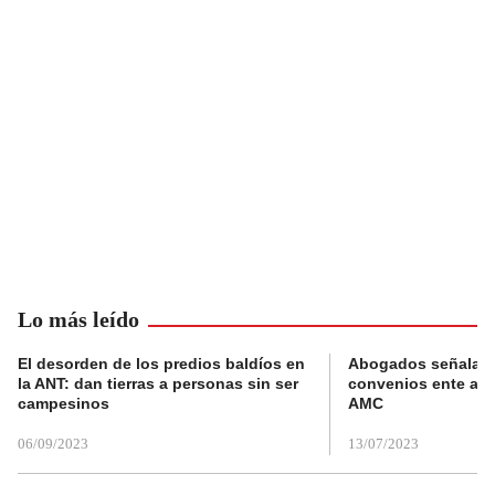
Lo más leído
El desorden de los predios baldíos en
Abogados señalan 
la ANT: dan tierras a personas sin ser
convenios ente alc
campesinos
AMC
06/09/2023
13/07/2023