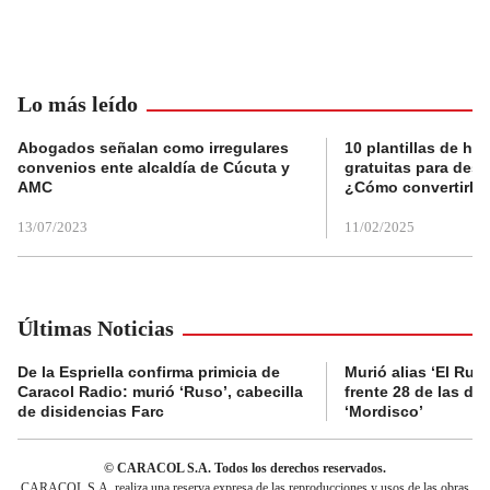
Lo más leído
Abogados señalan como irregulares
10 plantillas de hoj
convenios ente alcaldía de Cúcuta y
gratuitas para des
AMC
¿Cómo convertirla
13/07/2023
11/02/2025
Últimas Noticias
De la Espriella confirma primicia de
Murió alias ‘El Ruso
Caracol Radio: murió ‘Ruso’, cabecilla
frente 28 de las di
de disidencias Farc
‘Mordisco’
© CARACOL S.A. Todos los derechos reservados.
CARACOL S.A. realiza una reserva expresa de las reproducciones y usos de las obras