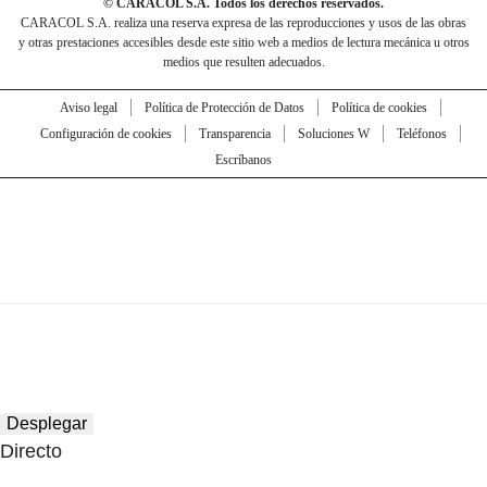
© CARACOL S.A. Todos los derechos reservados.
CARACOL S.A. realiza una reserva expresa de las reproducciones y usos de las obras
y otras prestaciones accesibles desde este sitio web a medios de lectura mecánica u otros
medios que resulten adecuados.
Aviso legal
Política de Protección de Datos
Política de cookies
Configuración de cookies
Transparencia
Soluciones W
Teléfonos
Escríbanos
Desplegar
Directo