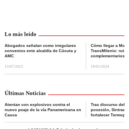
Lo más leído
Abogados señalan como irregulares
Cómo llegar a Mons
convenios ente alcaldía de Cúcuta y
TransMilenio: rutas
AMC
complementarios
13/07/2023
19/03/2024
Últimas Noticias
Atentan con explosivos contra el
Tras discurso del p
nuevo peaje de la vía Panamericana en
posesión, Sintraele
Cauca
fortalecer Termopa