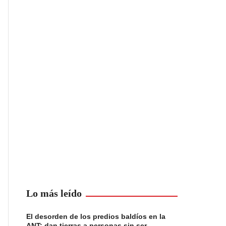
Lo más leído
El desorden de los predios baldíos en la
ANT: dan tierras a personas sin ser