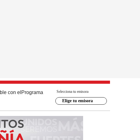
Selecciona tu emisora
ble con el
Programa
Elige tu emisora