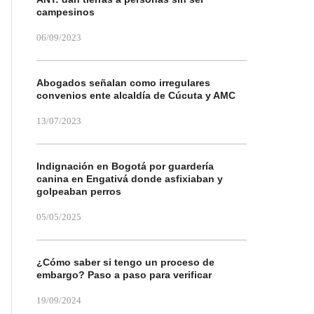
campesinos
06/09/2023
Abogados señalan como irregulares
convenios ente alcaldía de Cúcuta y AMC
13/07/2023
Indignación en Bogotá por guardería
canina en Engativá donde asfixiaban y
golpeaban perros
05/05/2025
¿Cómo saber si tengo un proceso de
embargo? Paso a paso para verificar
19/09/2024