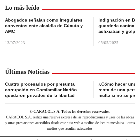
Lo más leído
Abogados señalan como irregulares
Indignación en Bog
convenios ente alcaldía de Cúcuta y
guardería canina e
AMC
asfixiaban y golpe
13/07/2023
05/05/2025
Últimas Noticias
Cuatro procesados por presunta
¿Cómo hacer una d
corrupción en Comfamiliar Nariño
renta de una perso
quedaron privados de la libertad
multa si no se pres
© CARACOL S.A. Todos los derechos reservados.
CARACOL S.A. realiza una reserva expresa de las reproducciones y usos de las obras
y otras prestaciones accesibles desde este sitio web a medios de lectura mecánica u otros
medios que resulten adecuados.