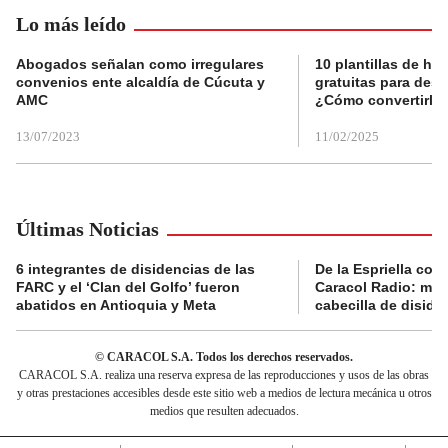
Lo más leído
Abogados señalan como irregulares
10 plantillas de hoj
convenios ente alcaldía de Cúcuta y
gratuitas para des
AMC
¿Cómo convertirla
13/07/2023
11/02/2025
Últimas Noticias
6 integrantes de disidencias de las
De la Espriella con
FARC y el ‘Clan del Golfo’ fueron
Caracol Radio: muri
abatidos en Antioquia y Meta
cabecilla de diside
© CARACOL S.A. Todos los derechos reservados.
CARACOL S.A. realiza una reserva expresa de las reproducciones y usos de las obras
y otras prestaciones accesibles desde este sitio web a medios de lectura mecánica u otros
medios que resulten adecuados.