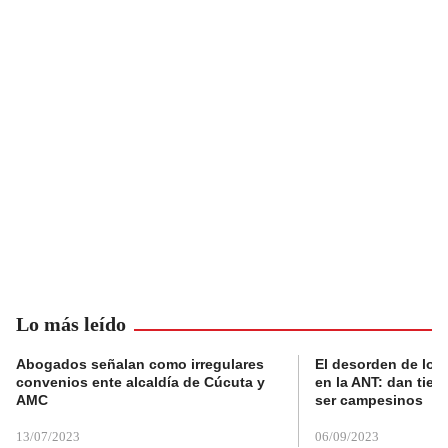
Lo más leído
Abogados señalan como irregulares
El desorden de los
convenios ente alcaldía de Cúcuta y
en la ANT: dan tier
AMC
ser campesinos
13/07/2023
06/09/2023