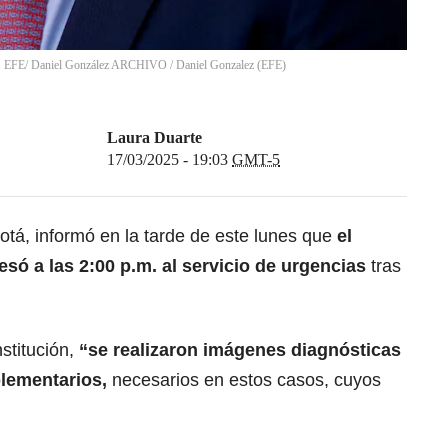
2). EFE/ Daniel González ARCHIVO
/
Daniel Gonzalez
(
EFE
)
Laura Duarte
17/03/2025 - 19:03
GMT-5
tá, informó en la tarde de este lunes que
el
só a las 2:00 p.m. al servicio de urgencias
tras
stitución,
“se realizaron imágenes diagnósticas
lementarios,
necesarios en estos casos, cuyos