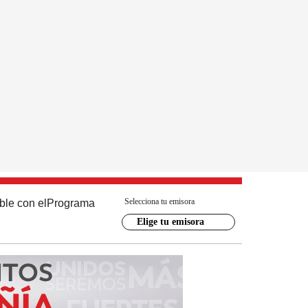
Selecciona tu emisora
ble con el
Programa
Elige tu emisora