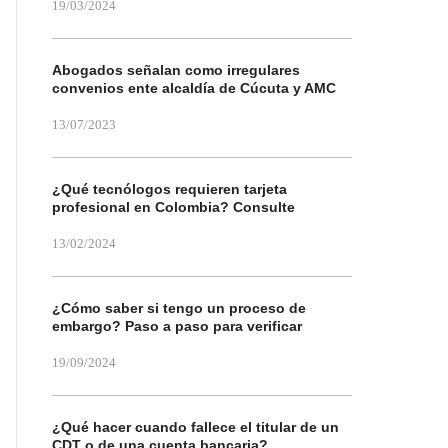
19/03/2024
Abogados señalan como irregulares
convenios ente alcaldía de Cúcuta y AMC
13/07/2023
¿Qué tecnólogos requieren tarjeta
profesional en Colombia? Consulte
13/02/2024
¿Cómo saber si tengo un proceso de
embargo? Paso a paso para verificar
19/09/2024
¿Qué hacer cuando fallece el titular de un
CDT o de una cuenta bancaria?