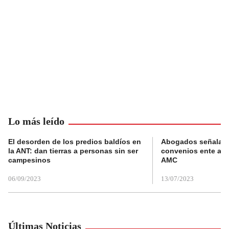
Lo más leído
El desorden de los predios baldíos en
Abogados señalan 
la ANT: dan tierras a personas sin ser
convenios ente alc
campesinos
AMC
06/09/2023
13/07/2023
Últimas Noticias