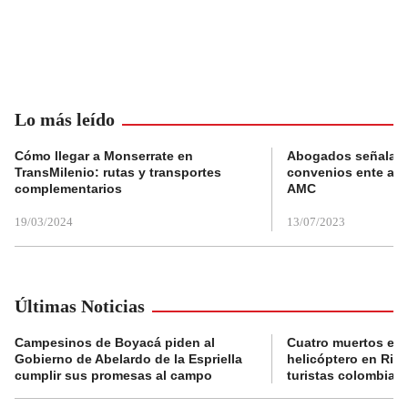
Lo más leído
Cómo llegar a Monserrate en
Abogados señalan 
TransMilenio: rutas y transportes
convenios ente alc
complementarios
AMC
19/03/2024
13/07/2023
Últimas Noticias
Campesinos de Boyacá piden al
Cuatro muertos en 
Gobierno de Abelardo de la Espriella
helicóptero en Rio,
cumplir sus promesas al campo
turistas colombian