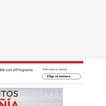
Selecciona tu emisora
ble con el
Programa
Elige tu emisora