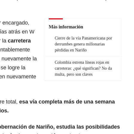
or encargado,
Más información
ías atrás en W
Cierre de la vía Panamericana por
 la
carretera
derrumbes genera millonarias
entablemente
pérdidas en Nariño
ó nuevamente la
Colombia estrena líneas rojas en
se logre la
carreteras: ¿qué significan? No da
multa, pero son claves
icen nuevamente
e total,
esa vía completa más de una semana
ios.
bernación de Nariño
, estudia las posibilidades