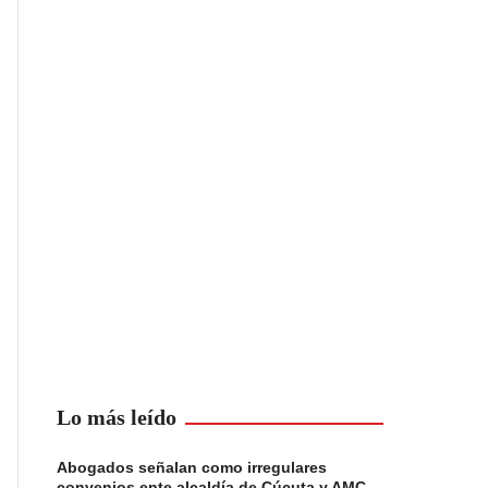
Lo más leído
Abogados señalan como irregulares
convenios ente alcaldía de Cúcuta y AMC