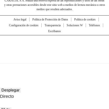
CARACOL S.A. realiza una reserva expresa de las reproducciones y usos de las obras
y otras prestaciones accesibles desde este sitio web a medios de lectura mecánica u otros
medios que resulten adecuados.
Aviso legal
Política de Protección de Datos
Política de cookies
Configuración de cookies
Transparencia
Soluciones W
Teléfonos
Escríbanos
Desplegar
Directo