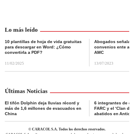
Lo más leído
10 plantillas de hoja de vida gratuitas
Abogados señalan 
para descargar en Word: ¿Cómo
convenios ente alc
convertirla a PDF?
AMC
11/02/2025
13/07/2023
Últimas Noticias
El tifón Dolphin deja lluvias récord y
6 integrantes de di
más de 1,6 millones de evacuados en
FARC y el ‘Clan del
China
abatidos en Antioq
© CARACOL S.A. Todos los derechos reservados.