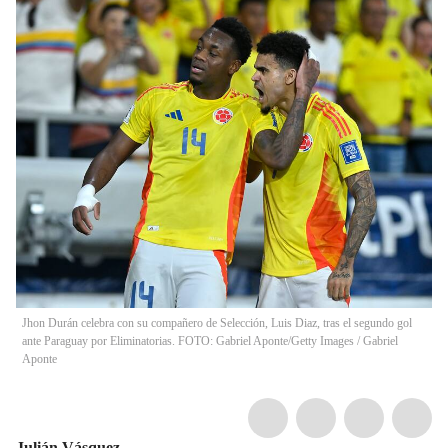
Jhon Durán celebra con su compañero de Selección, Luis Diaz, tras el segundo gol
ante Paraguay por Eliminatorias. FOTO: Gabriel Aponte/Getty Images
/
Gabriel
Aponte
Julián Vásquez