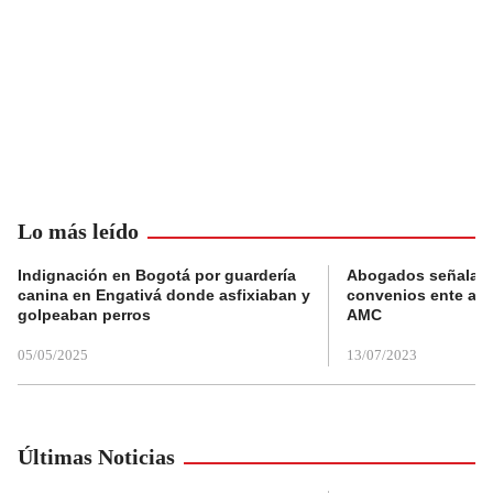
Lo más leído
Indignación en Bogotá por guardería
Abogados señalan 
canina en Engativá donde asfixiaban y
convenios ente alc
golpeaban perros
AMC
05/05/2025
13/07/2023
Últimas Noticias