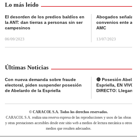
Lo más leído
El desorden de los predios baldíos en
Abogados señalan 
la ANT: dan tierras a personas sin ser
convenios ente alc
campesinos
AMC
06/09/2023
13/07/2023
Últimas Noticias
Con nueva demanda sobre fraude
🔴 Posesión Abelar
electoral, piden suspender posesión
Espriella, EN VIVO 
de Abelardo de la Espriella
DIRECTO: Llegan d
© CARACOL S.A. Todos los derechos reservados.
CARACOL S.A. realiza una reserva expresa de las reproducciones y usos de las obras
y otras prestaciones accesibles desde este sitio web a medios de lectura mecánica u otros
medios que resulten adecuados.