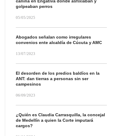
canina en Engativá donde asfixiaban y
golpeaban perros
05/05/2025
Abogados señalan como irregulares
convenios ente alcaldía de Cúcuta y AMC
13/07/2023
El desorden de los predios baldíos en la
ANT: dan tierras a personas sin ser
campesinos
06/09/2023
¿Quién es Claudia Carrasquilla, la concejal
de Medellín a quien la Corte imputará
cargos?