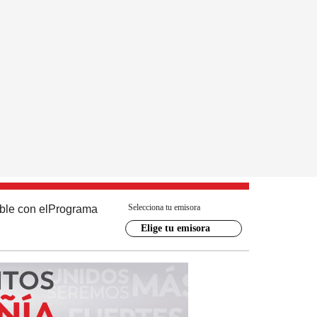
Selecciona tu emisora
ble con el
Programa
Elige tu emisora