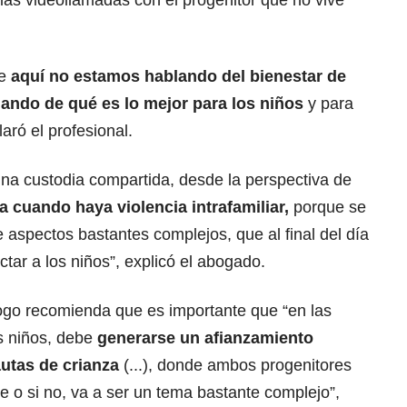
e las videollamadas con el progenitor que no vive
ue
aquí no estamos hablando del bienestar de
lando de qué es lo mejor para los niños
y para
aró el profesional.
una custodia compartida, desde la perspectiva de
 cuando haya violencia intrafamiliar,
porque se
 aspectos bastantes complejos, que al final del día
ctar a los niños”, explicó el abogado.
logo recomienda que es importante que “en las
os niños, debe
generarse un afianzamiento
utas de crianza
(...), donde ambos progenitores
ue o si no, va a ser un tema bastante complejo”,