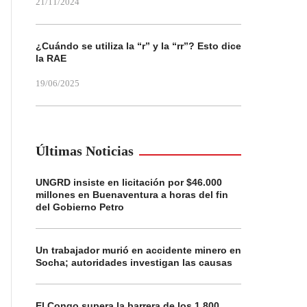
21/11/2024
¿Cuándo se utiliza la “r” y la “rr”? Esto dice
la RAE
19/06/2025
Últimas Noticias
UNGRD insiste en licitación por $46.000
millones en Buenaventura a horas del fin
del Gobierno Petro
Un trabajador murió en accidente minero en
Socha; autoridades investigan las causas
El Congo supera la barrera de los 1.800