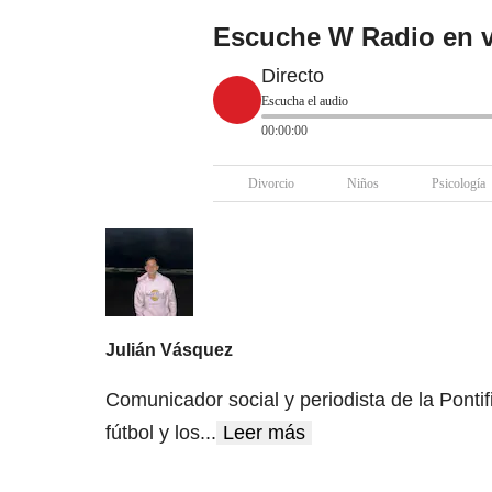
Escuche W Radio en v
Directo
Escucha el audio
00:00:00
Divorcio
Niños
Psicología
Julián Vásquez
Comunicador social y periodista de la Ponti
fútbol y los
...
Leer más