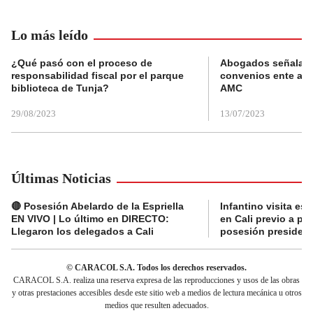
Lo más leído
¿Qué pasó con el proceso de
Abogados señalan 
responsabilidad fiscal por el parque
convenios ente alc
biblioteca de Tunja?
AMC
29/08/2023
13/07/2023
Últimas Noticias
🔴 Posesión Abelardo de la Espriella
Infantino visita es
EN VIVO | Lo último en DIRECTO:
en Cali previo a pa
Llegaron los delegados a Cali
posesión presidenc
© CARACOL S.A. Todos los derechos reservados.
CARACOL S.A. realiza una reserva expresa de las reproducciones y usos de las obras
y otras prestaciones accesibles desde este sitio web a medios de lectura mecánica u otros
medios que resulten adecuados.