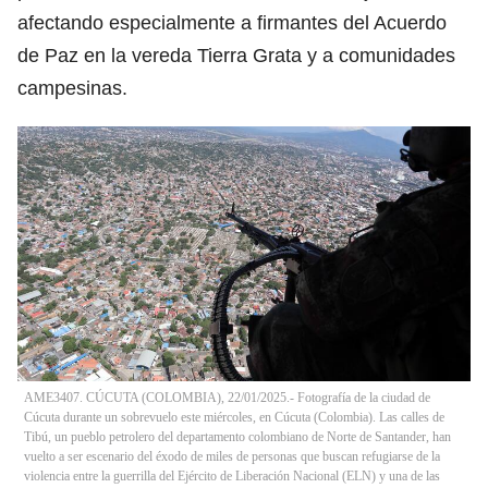
afectando especialmente a firmantes del Acuerdo
de Paz en la vereda Tierra Grata y a comunidades
campesinas.
AME3407. CÚCUTA (COLOMBIA), 22/01/2025.- Fotografía de la ciudad de
Cúcuta durante un sobrevuelo este miércoles, en Cúcuta (Colombia). Las calles de
Tibú, un pueblo petrolero del departamento colombiano de Norte de Santander, han
vuelto a ser escenario del éxodo de miles de personas que buscan refugiarse de la
violencia entre la guerrilla del Ejército de Liberación Nacional (ELN) y una de las