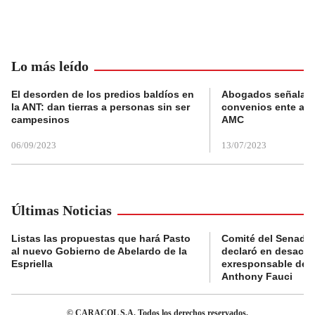
Lo más leído
El desorden de los predios baldíos en
Abogados señalan 
la ANT: dan tierras a personas sin ser
convenios ente alc
campesinos
AMC
06/09/2023
13/07/2023
Últimas Noticias
Listas las propuestas que hará Pasto
Comité del Senado 
al nuevo Gobierno de Abelardo de la
declaró en desacat
Espriella
exresponsable de l
Anthony Fauci
© CARACOL S.A. Todos los derechos reservados.