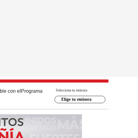
Selecciona tu emisora
ble con el
Programa
Elige tu emisora