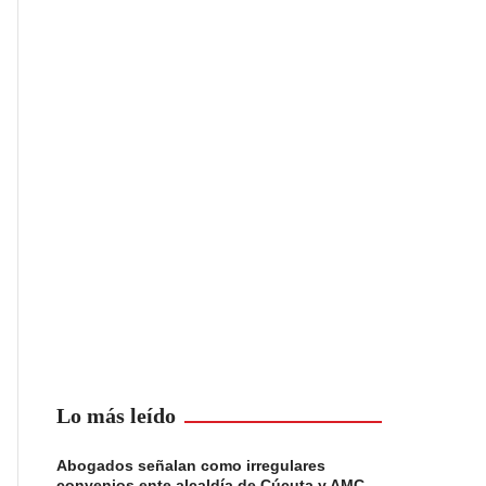
Lo más leído
Abogados señalan como irregulares
convenios ente alcaldía de Cúcuta y AMC