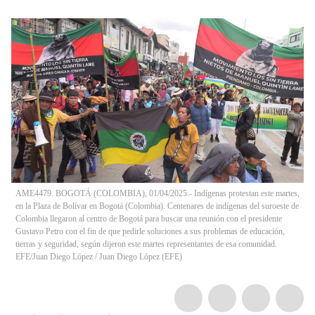
AME4479. BOGOTÁ (COLOMBIA), 01/04/2025.- Indígenas protestan este martes,
en la Plaza de Bolívar en Bogotá (Colombia). Centenares de indígenas del suroeste de
Colombia llegaron al centro de Bogotá para buscar una reunión con el presidente
Gustavo Petro con el fin de que pedirle soluciones a sus problemas de educación,
tierras y seguridad, según dijeron este martes representantes de esa comunidad.
EFE/Juan Diego López
/
Juan Diego López
(
EFE
)