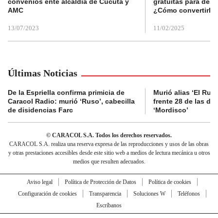
convenios ente alcaldía de Cúcuta y
gratuitas para des
AMC
¿Cómo convertirla
13/07/2023
11/02/2025
Últimas Noticias
De la Espriella confirma primicia de
Murió alias ‘El Ruso
Caracol Radio: murió ‘Ruso’, cabecilla
frente 28 de las di
de disidencias Farc
‘Mordisco’
© CARACOL S.A. Todos los derechos reservados.
CARACOL S.A. realiza una reserva expresa de las reproducciones y usos de las obras
y otras prestaciones accesibles desde este sitio web a medios de lectura mecánica u otros
medios que resulten adecuados.
Aviso legal
Política de Protección de Datos
Política de cookies
Configuración de cookies
Transparencia
Soluciones W
Teléfonos
Escríbanos