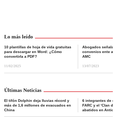
Lo más leído
10 plantillas de hoja de vida gratuitas
Abogados señalan 
para descargar en Word: ¿Cómo
convenios ente alc
convertirla a PDF?
AMC
11/02/2025
13/07/2023
Últimas Noticias
El tifón Dolphin deja lluvias récord y
6 integrantes de di
más de 1,6 millones de evacuados en
FARC y el ‘Clan del
China
abatidos en Antioq