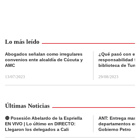
Lo más leído
Abogados señalan como irregulares
¿Qué pasó con el 
convenios ente alcaldía de Cúcuta y
responsabilidad fis
AMC
biblioteca de Tunja
13/07/2023
29/08/2023
Últimas Noticias
🔴 Posesión Abelardo de la Espriella
ANT: Entrega masiva
EN VIVO | Lo último en DIRECTO:
departamentos en e
Llegaron los delegados a Cali
Gobierno Petro