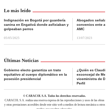
Lo más leído
Indignación en Bogotá por guardería
Abogados señalan 
canina en Engativá donde asfixiaban y
convenios ente alc
golpeaban perros
AMC
05/05/2025
13/07/2023
Últimas Noticias
Gobierno electo garantiza un trato
¿Quién es Claudia C
equitativo al cuerpo diplomático en la
exconcejal de Mede
posesión presidencial
viceministra de De
Perfil
© CARACOL S.A. Todos los derechos reservados.
CARACOL S.A. realiza una reserva expresa de las reproducciones y usos de las obras
y otras prestaciones accesibles desde este sitio web a medios de lectura mecánica u otros
medios que resulten adecuados.