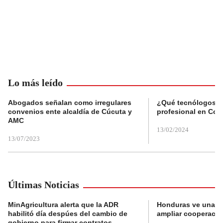
Lo más leído
Abogados señalan como irregulares
¿Qué tecnólogos re
convenios ente alcaldía de Cúcuta y
profesional en Col
AMC
13/02/2024
13/07/2023
Últimas Noticias
MinAgricultura alerta que la ADR
Honduras ve una o
habilitó día despúes del cambio de
ampliar cooperaci
gobierno para firmar contratos