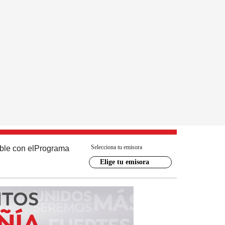
Selecciona tu emisora
ble con el
Programa
Elige tu emisora