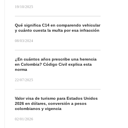
19/10/2025
Qué significa C14 en comparendo vehicular
y cuánto cuesta la multa por esa infracción
08/03/2024
¿En cuántos años prescribe una herencia
en Colombia? Código Civil explica esta
norma
22/07/2025
Valor visa de turismo para Estados Unidos
2026 en dólares, conversión a pesos
colombianos y vigencia
02/01/2026