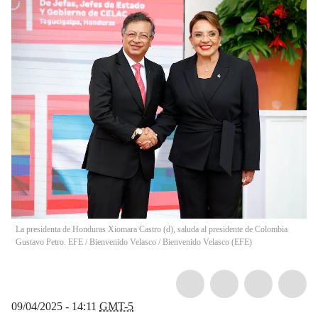
La presidenta de Honduras Xiomara Castro (d), saluda al presidente de Colombia
Gustavo Petro. EFE / Bienvenido Velasco
/
Bienvenido Velasco
(
EFE
)
09/04/2025 - 14:11
GMT-5