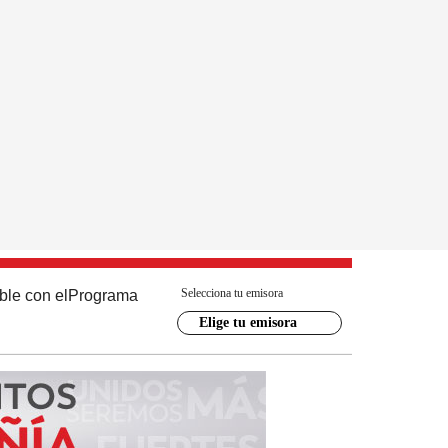
Selecciona tu emisora
ble con el
Programa
Elige tu emisora