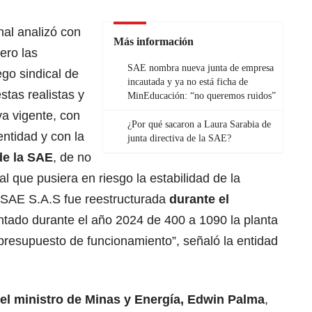
onal analizó con
Más información
iero las
SAE nombra nueva junta de empresa
go sindical de
incautada y ya no está ficha de
tas realistas y
MinEducación: “no queremos ruidos”
va vigente, con
¿Por qué sacaron a Laura Sarabia de
entidad y con la
junta directiva de la SAE?
de la SAE
, de no
l que pusiera en riesgo la estabilidad de la
 SAE S.A.S fue reestructurada
durante el
ntado durante el año 2024 de 400 a 1090 la planta
l presupuesto de funcionamiento”, señaló la entidad
el
ministro de Minas y Energía, Edwin Palma
,