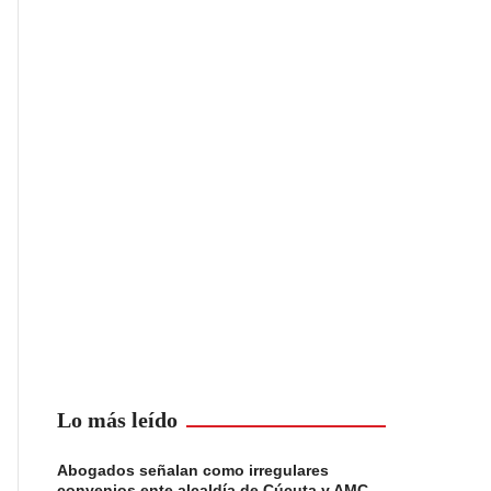
Lo más leído
Abogados señalan como irregulares
convenios ente alcaldía de Cúcuta y AMC