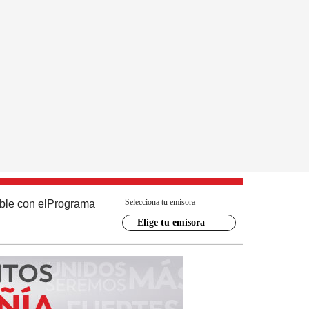
Selecciona tu emisora
ble con el
Programa
Elige tu emisora