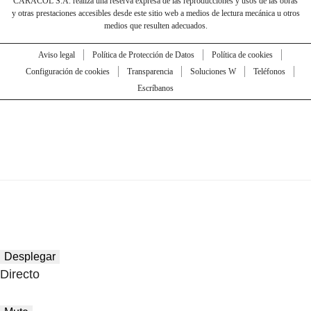
CARACOL S.A. realiza una reserva expresa de las reproducciones y usos de las obras
y otras prestaciones accesibles desde este sitio web a medios de lectura mecánica u otros
medios que resulten adecuados.
Aviso legal
Política de Protección de Datos
Política de cookies
Configuración de cookies
Transparencia
Soluciones W
Teléfonos
Escríbanos
Desplegar
Directo