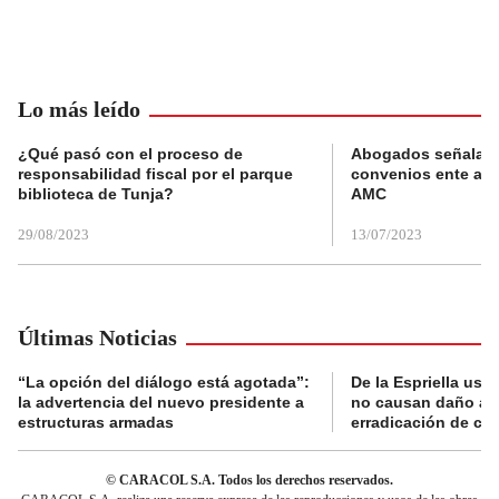
Lo más leído
¿Qué pasó con el proceso de
Abogados señalan 
responsabilidad fiscal por el parque
convenios ente alc
biblioteca de Tunja?
AMC
29/08/2023
13/07/2023
Últimas Noticias
“La opción del diálogo está agotada”:
De la Espriella usa
la advertencia del nuevo presidente a
no causan daño a 
estructuras armadas
erradicación de cult
© CARACOL S.A. Todos los derechos reservados.