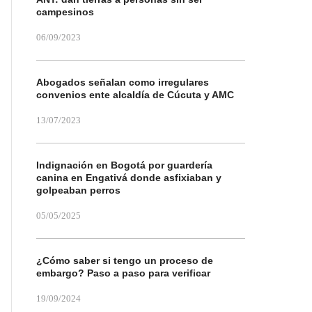
campesinos
06/09/2023
Abogados señalan como irregulares
convenios ente alcaldía de Cúcuta y AMC
13/07/2023
Indignación en Bogotá por guardería
canina en Engativá donde asfixiaban y
golpeaban perros
05/05/2025
¿Cómo saber si tengo un proceso de
embargo? Paso a paso para verificar
19/09/2024