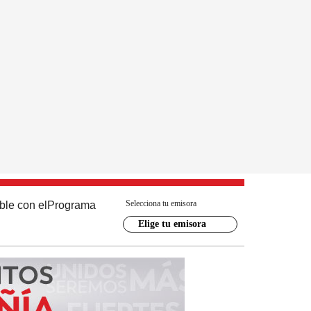
Selecciona tu emisora
ble con el
Programa
Elige tu emisora