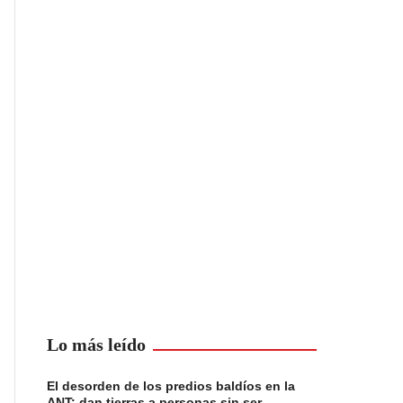
Lo más leído
El desorden de los predios baldíos en la
ANT: dan tierras a personas sin ser