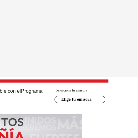
Selecciona tu emisora
ble con el
Programa
Elige tu emisora