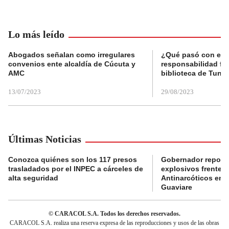
Lo más leído
Abogados señalan como irregulares
¿Qué pasó con el 
convenios ente alcaldía de Cúcuta y
responsabilidad fis
AMC
biblioteca de Tunja
13/07/2023
29/08/2023
Últimas Noticias
Conozca quiénes son los 117 presos
Gobernador reporta
trasladados por el INPEC a cárceles de
explosivos frente 
alta seguridad
Antinarcóticos en 
Guaviare
© CARACOL S.A. Todos los derechos reservados.
CARACOL S.A. realiza una reserva expresa de las reproducciones y usos de las obras