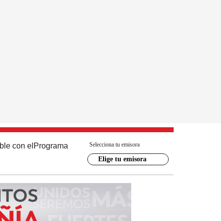
Selecciona tu emisora
ble con el
Programa
Elige tu emisora