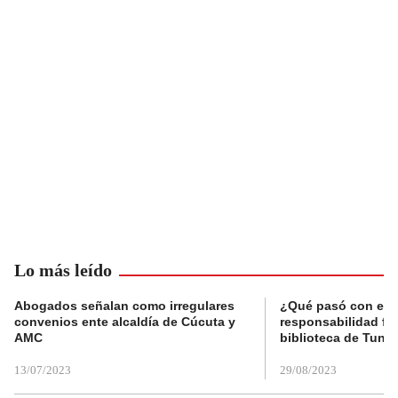
Lo más leído
Abogados señalan como irregulares
¿Qué pasó con el 
convenios ente alcaldía de Cúcuta y
responsabilidad fis
AMC
biblioteca de Tunja
13/07/2023
29/08/2023