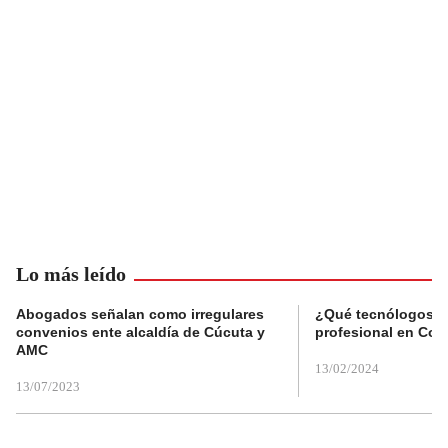
Lo más leído
Abogados señalan como irregulares
¿Qué tecnólogos re
convenios ente alcaldía de Cúcuta y
profesional en Col
AMC
13/02/2024
13/07/2023