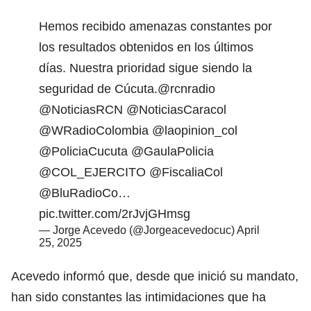
Hemos recibido amenazas constantes por
los resultados obtenidos en los últimos
días. Nuestra prioridad sigue siendo la
seguridad de Cúcuta.
@rcnradio
@NoticiasRCN
@NoticiasCaracol
@WRadioColombia
@laopinion_col
@PoliciaCucuta
@GaulaPolicia
@COL_EJERCITO
@FiscaliaCol
@BluRadioCo
…
pic.twitter.com/2rJvjGHmsg
— Jorge Acevedo (@Jorgeacevedocuc)
April
25, 2025
Acevedo informó que, desde que inició su mandato,
han sido constantes las intimidaciones que ha