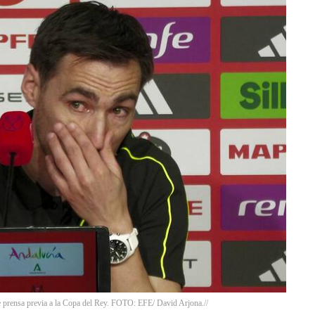
 prensa previa a la Copa del Rey. FOTO: EFE/ David Arjona.//