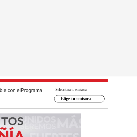
Selecciona tu emisora
ble con el
Programa
Elige tu emisora