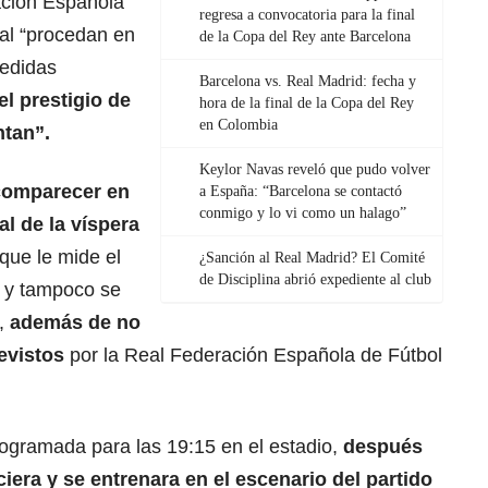
ación Española
regresa a convocatoria para la final
ral “procedan en
de la Copa del Rey ante Barcelona
edidas
Barcelona vs. Real Madrid: fecha y
l prestigio de
hora de la final de la Copa del Rey
en Colombia
ntan”.
Keylor Navas reveló que pudo volver
 comparecer en
a España: “Barcelona se contactó
conmigo y lo vi como un halago”
al de la víspera
que le mide el
¿Sanción al Real Madrid? El Comité
de Disciplina abrió expediente al club
a
y tampoco se
a,
además de no
revistos
por la Real Federación Española de Fútbol
ogramada para las 19:15 en el estadio,
después
era y se entrenara en el escenario del partido