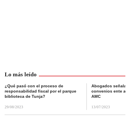
Lo más leído
¿Qué pasó con el proceso de
Abogados señalan 
responsabilidad fiscal por el parque
convenios ente alc
biblioteca de Tunja?
AMC
29/08/2023
13/07/2023