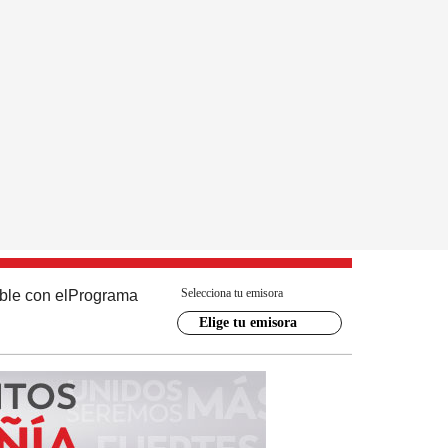
Selecciona tu emisora
ble con el
Programa
Elige tu emisora