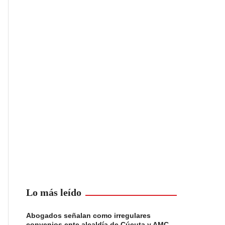
Lo más leído
Abogados señalan como irregulares
convenios ente alcaldía de Cúcuta y AMC