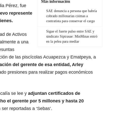
Más información
ia Pérez, fue
SAE denuncia a persona que habría
uevo represente
cobrado millonarias coimas a
bienes.
contratista para conservar el cargo
Sigue el fuerte pulso entre SAE y
ad de Activos
sindicato Siptrasae: MinMinas entró
almente a una
en la pelea para mediar
esuntas
ación de las piscícolas Acuapezca y Ematpeya, a
ación del gerente de esa entidad, Arley
tado presiones para realizar pagos económicos
calía se lee y
adjuntan certificados de
ho el gerente por 5 millones y hasta 20
ser reportadas a ‘Sebas’.