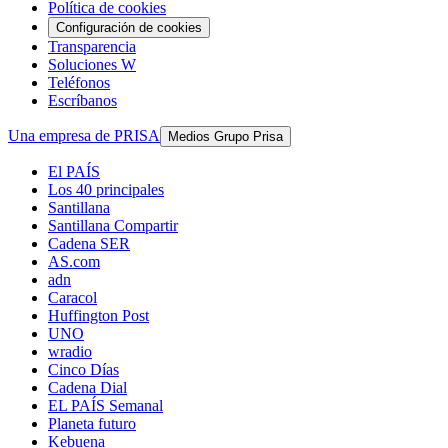
Política de cookies
Configuración de cookies
Transparencia
Soluciones W
Teléfonos
Escríbanos
Una empresa de PRISA
Medios Grupo Prisa
El PAÍS
Los 40 principales
Santillana
Santillana Compartir
Cadena SER
AS.com
adn
Caracol
Huffington Post
UNO
wradio
Cinco Días
Cadena Dial
EL PAÍS Semanal
Planeta futuro
Kebuena