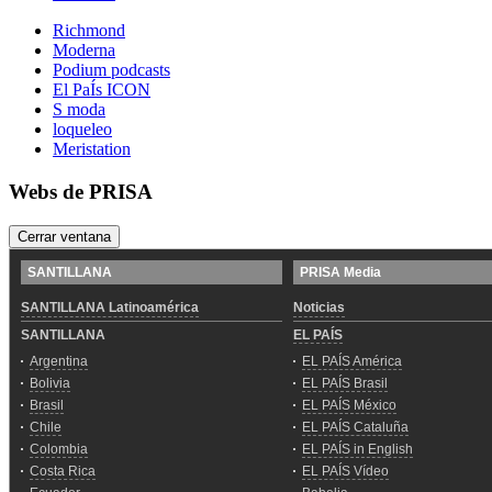
Richmond
Moderna
Podium podcasts
El PaÍs ICON
S moda
loqueleo
Meristation
Webs de PRISA
Cerrar ventana